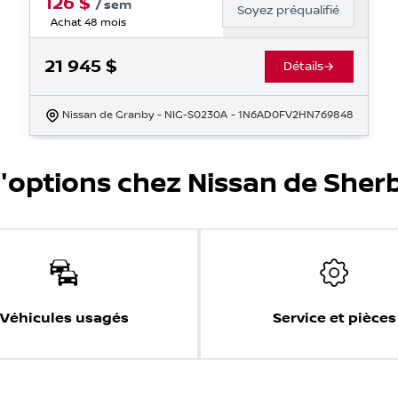
126
$
/
sem
Soyez préqualifié
Achat 48 mois
21 945
$
Détails
Nissan de Granby
- NIG-S0230A
- 1N6AD0FV2HN769848
d'options chez Nissan de Sher
Véhicules usagés
Service et pièces