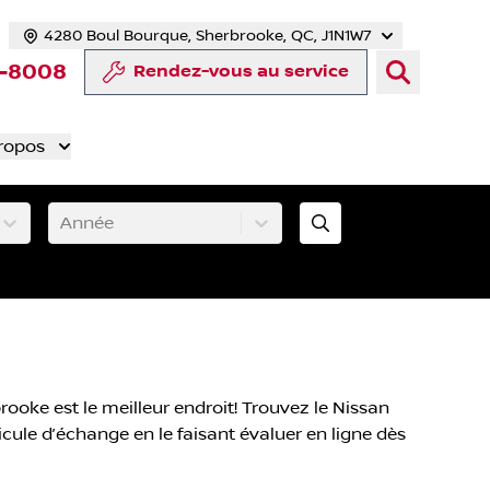
4280 Boul Bourque, Sherbrooke, QC, J1N1W7
cebook
te Twitter
 chaîne YouTube
otre compte Tiktok
rs notre compte LinkedIn
n vers notre compte Instagram
3-8008
Rendez-vous au service
ropos
Année
ooke est le meilleur endroit! Trouvez le Nissan
icule d’échange en le faisant évaluer en ligne dès