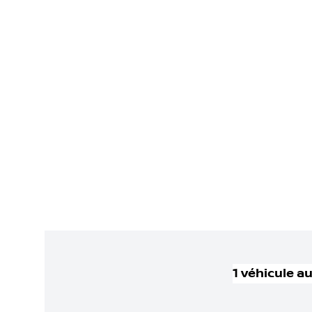
1
véhicule
au