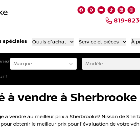
ke
Lien vers notre page fa
Lien vers notre comp
Lien vers notre
Lien vers n
Lien ve
Lie
819-82
s spéciales
Outils d'achat
Service et pièces
À p
enez
Marque
Modèle
ur !
é à vendre à Sherbrooke
é à vendre au meilleur prix à Sherbrooke? Nissan de Sherbr
 pour obtenir le meilleur prix pour l'évaluation de votre véh