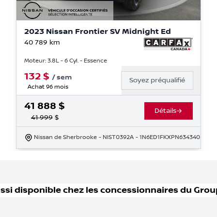
2023 Nissan Frontier SV Midnight Ed
40 789
km
Moteur: 3.8L - 6 Cyl. - Essence
132
$
/
sem
Soyez préqualifié
Achat 96 mois
41 888
$
Détails
41 999
$
Nissan de Sherbrooke
- NIST0392A
- 1N6ED1FKXPN634340
ssi disponible
chez les concessionnaires
du Grou