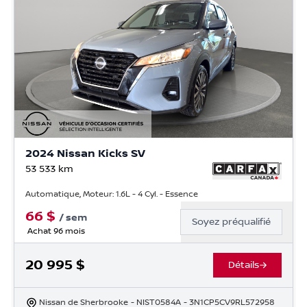
2024 Nissan Kicks SV
53 533
km
Automatique, Moteur: 1.6L - 4 Cyl. - Essence
66
$
/
sem
Soyez préqualifié
Achat 96 mois
20 995
$
Détails
Nissan de Sherbrooke
- NIST0584A
- 3N1CP5CV9RL572958