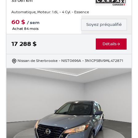
35 061
km
Automatique, Moteur: 1.6L - 4 Cyl. - Essence
60
$
/
sem
Soyez préqualifié
Achat 84 mois
17 288
$
Détails
Nissan de Sherbrooke
- NIST0696A
- 3N1CP5BV9ML472871