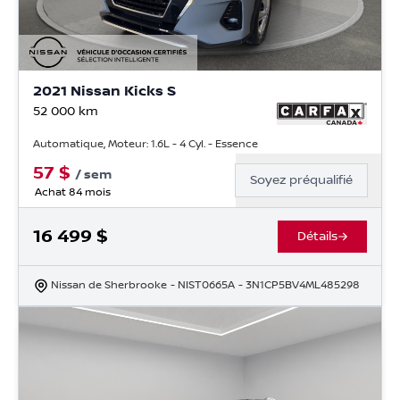
2021 Nissan Kicks S
52 000
km
Automatique, Moteur: 1.6L - 4 Cyl. - Essence
57
$
/
sem
Soyez préqualifié
Achat 84 mois
16 499
$
Détails
Nissan de Sherbrooke
- NIST0665A
- 3N1CP5BV4ML485298