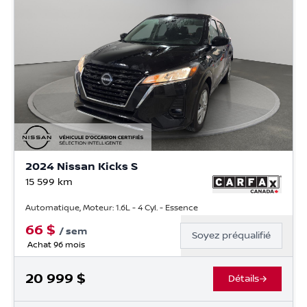
2024 Nissan Kicks S
15 599
km
Automatique, Moteur: 1.6L - 4 Cyl. - Essence
66
$
/
sem
Soyez préqualifié
Achat 96 mois
20 999
$
Détails