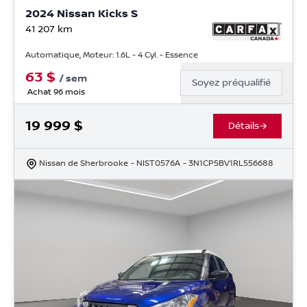
2024 Nissan Kicks S
41 207
km
Automatique, Moteur: 1.6L - 4 Cyl. - Essence
63
$
/
sem
Soyez préqualifié
Achat 96 mois
19 999
$
Détails
Nissan de Sherbrooke
- NIST0576A
- 3N1CP5BV1RL556688