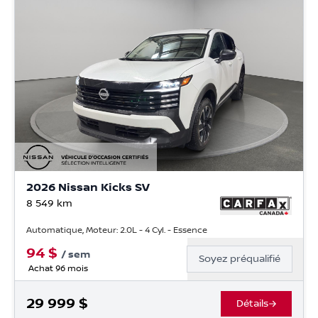
2026 Nissan Kicks SV
8 549
km
Automatique, Moteur: 2.0L - 4 Cyl. - Essence
94
$
/
sem
Soyez préqualifié
Achat 96 mois
29 999
$
Détails