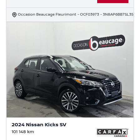
Occasion Beaucage Fleurimont
- OCF03973
- 3N8AP6BB7SL3598
2024 Nissan Kicks SV
101 148
km