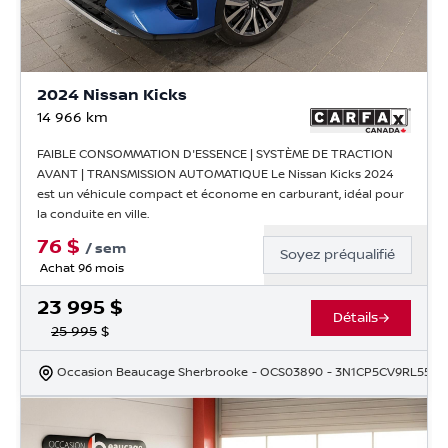
2024 Nissan Kicks
14 966
km
FAIBLE CONSOMMATION D'ESSENCE | SYSTÈME DE TRACTION
AVANT | TRANSMISSION AUTOMATIQUE Le Nissan Kicks 2024
est un véhicule compact et économe en carburant, idéal pour
la conduite en ville.
76
$
/
sem
Soyez préqualifié
Achat 96 mois
23 995
$
Détails
25 995
$
Occasion Beaucage Sherbrooke
- OCS03890
- 3N1CP5CV9RL5505