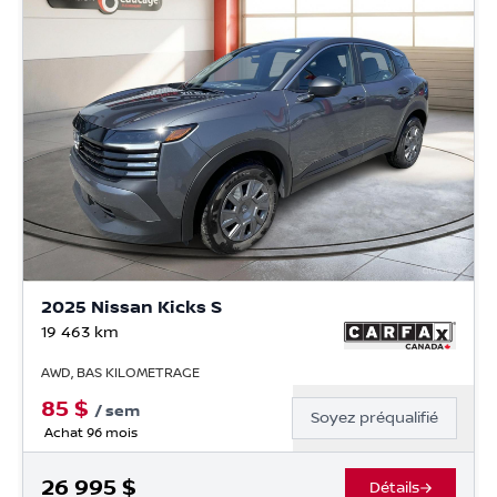
2025 Nissan Kicks S
19 463
km
AWD, BAS KILOMETRAGE
85
$
/
sem
Soyez préqualifié
Achat 96 mois
26 995
$
Détails