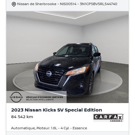
Nissan de Sherbrooke
- NIS00514
- 3N1CP5BV5RL544740
2023 Nissan Kicks SV Special Edition
84 542
km
Automatique, Moteur: 1.6L - 4 Cyl. - Essence