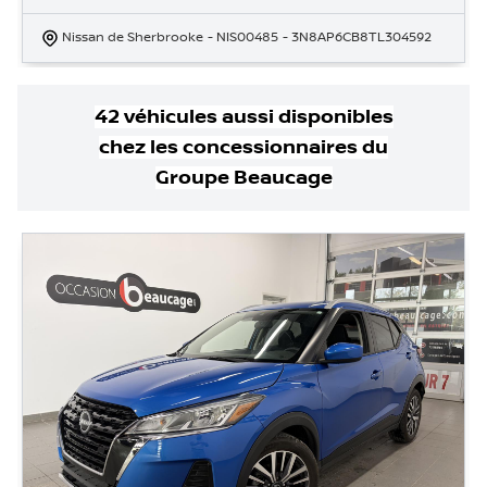
Nissan de Sherbrooke
- NIS00485
- 3N8AP6CB8TL304592
42
véhicule
s
aussi disponible
s
chez les concessionnaires
du
Groupe Beaucage