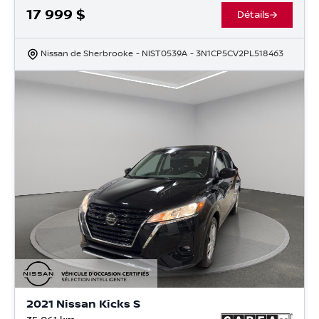
17 999
$
Détails
Nissan de Sherbrooke
- NIST0539A
- 3N1CP5CV2PL518463
2021 Nissan Kicks S