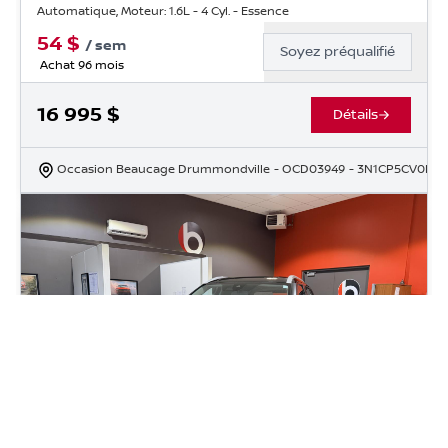
Automatique, Moteur: 1.6L - 4 Cyl. - Essence
54
$
/
sem
Soyez préqualifié
Achat 96 mois
16 995
$
Détails
Occasion Beaucage Drummondville
- OCD03949
- 3N1CP5CV0RL5