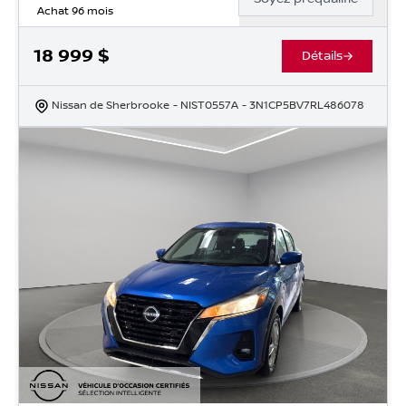
Achat 96 mois
18 999
$
Détails
Nissan de Sherbrooke
- NIST0557A
- 3N1CP5BV7RL486078