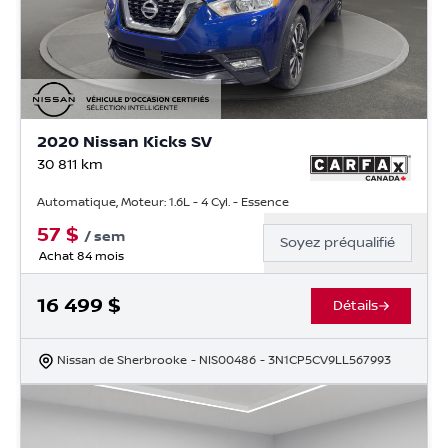
2020 Nissan Kicks SV
30 811
km
Automatique, Moteur: 1.6L - 4 Cyl. - Essence
57
$
/
sem
Soyez préqualifié
Achat 84 mois
16 499
$
Détails
Nissan de Sherbrooke
- NIS00486
- 3N1CP5CV9LL567993