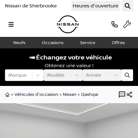
Nissan de Sherbrooke
Heures d'ouverture
Neufs
Occasions
Service
Offres
Échangez votre véhicule
Obtenez une valeur !
Marque
Modèle
Année
»
Véhicules d'occasion
»
Nissan
»
Qashqai
Page d'accueil