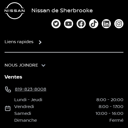
Nissan de Sherbrooke
Lien vers notre compte Twitter
Lien vers notre chaîne You
Lien vers notre page
Lien vers notre
Lien vers
Lien
Liens rapides
NOUS JOINDRE
Ventes
819-823-8008
Lundi
-
Jeudi
8:00
-
20:00
Vendredi
8:00
-
17:00
Samedi
10:00
-
16:00
Dimanche
Fermé