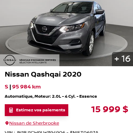
+
16
Nissan
Qashqai
2020
S
|
95 984 km
Automatique, Moteur: 2.0L - 4 Cyl. - Essence
15 999
$
Estimez vos paiements
Nissan de Sherbrooke
VIN
:
JN1BJ1CW9LW394906
- #
NIST0697A