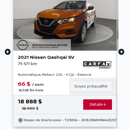
2021 Nissan Qashqai SV
20
75 571
km
31 
Automatique, Moteur: 2.0L - 4 Cyl. - Essence
Auto
66
$
6
/
sem
Soyez préqualifié
Achat 84 mois
Ach
18 888
$
21
Détails
18 999
$
Nissan de Sherbrooke
- T0365A
- JN1BJ1BWXMW443257