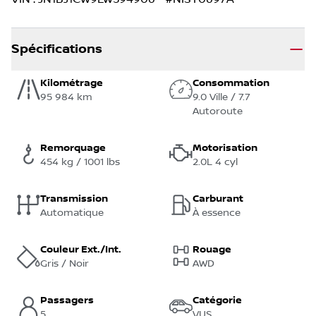
Spécifications
Kilométrage
Consommation
95 984 km
9.0 Ville / 7.7
Autoroute
Remorquage
Motorisation
454 kg / 1001 lbs
2.0L 4 cyl
Transmission
Carburant
Automatique
À essence
Couleur Ext./Int.
Rouage
Gris / Noir
AWD
Passagers
Catégorie
5
VUS