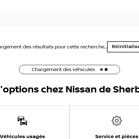
2021 Nissan Rogue S
40 455
km
Automatique, Moteur: 2.5L - 4 Cyl. - Essence
75
$
/
sem
Soyez préqualifié
Achat 84 mois
21 499
$
Détails
769
Nissan de Sherbrooke
- NIS00501
- 5N1AT3AB0MC811391
2020 Nissan Qashqai S