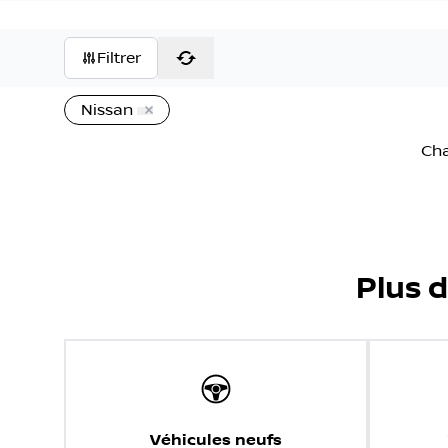
Filtrer
Nissan
2021 Nissan Sentra SV
70 614
km
Automatique, Moteur: 2.0L - 4 Cyl. - Essence
59
$
/
sem
Soyez préqualifié
Achat 84 mois
16 995
$
Détails
Nissan de Sherbrooke
- NISS0812B
- 3N1AB8CV8MY240
2018 Nissan Qashqai SV