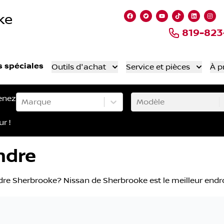
ke
Lien vers notre page fa
Lien vers notre comp
Lien vers notre
Lien vers n
Lien ve
Lie
819-82
s spéciales
Outils d'achat
Service et pièces
À p
enez
Marque
Modèle
ur !
ndre
re Sherbrooke? Nissan de Sherbrooke est le meilleur endro