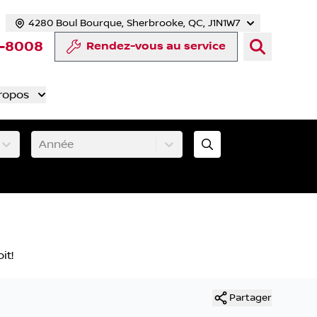
4280 Boul Bourque, Sherbrooke, QC, J1N1W7
cebook
te Twitter
 chaîne YouTube
otre compte Tiktok
rs notre compte LinkedIn
n vers notre compte Instagram
3-8008
Rendez-vous au service
ropos
Année
it!
Partager