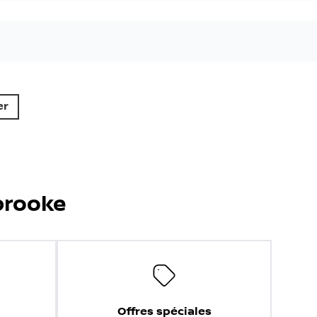
50 résultats
2021 Nissan Rogue SV
86 940
km
Automatique, Moteur: 2.5L - 4 Cyl. - Essence
75
$
/
sem
Soyez préqualifié
Achat 84 mois
21 495
$
Détails
Nissan de Sherbrooke
- 00427
- 5N1AT3BB4MC676110
2021 Nissan Rogue S