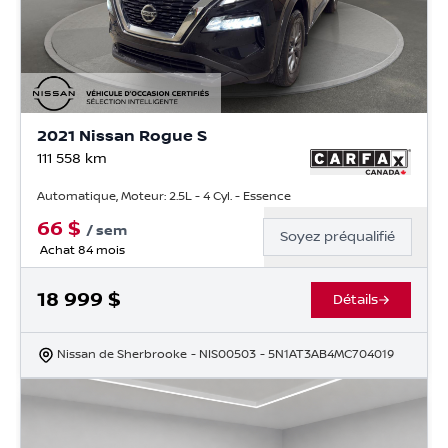
2021 Nissan Rogue S
111 558
km
Automatique, Moteur: 2.5L - 4 Cyl. - Essence
66
$
/
sem
Soyez préqualifié
Achat 84 mois
18 999
$
Détails
Nissan de Sherbrooke
- NIS00503
- 5N1AT3AB4MC704019