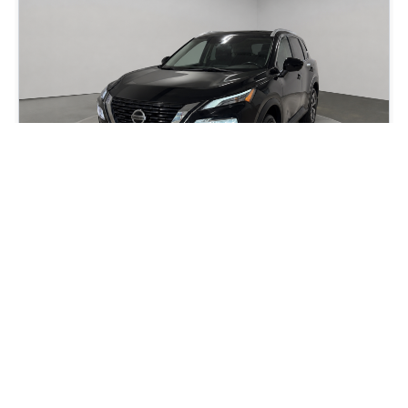
2021 Nissan Rogue SV
86 940
km
Automatique, Moteur: 2.5L - 4 Cyl. - Essence
75
$
/
sem
Soyez préqualifié
Achat 84 mois
21 495
$
Détails