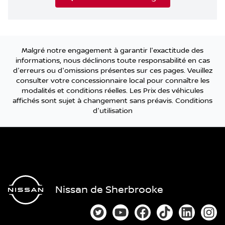
Malgré notre engagement à garantir l'exactitude des
informations, nous déclinons toute responsabilité en cas
d'erreurs ou d'omissions présentes sur ces pages. Veuillez
consulter votre concessionnaire local pour connaître les
modalités et conditions réelles. Les Prix des véhicules
affichés sont sujet à changement sans préavis.
Conditions
d'utilisation
Nissan de Sherbrooke
Lien vers notre compte Twitter
Lien vers notre chaîne You
Lien vers notre page
Lien vers notre
Lien vers
Lien