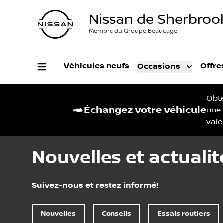
Nissan de Sherbroo
Membre du Groupe Beaucage
Véhicules neufs
Offre
Occasions
Obt
Échangez votre véhicule
une
vale
Nouvelles et actualit
Suivez-nous et restez informé!
Nouvelles
Conseils
Essais routiers