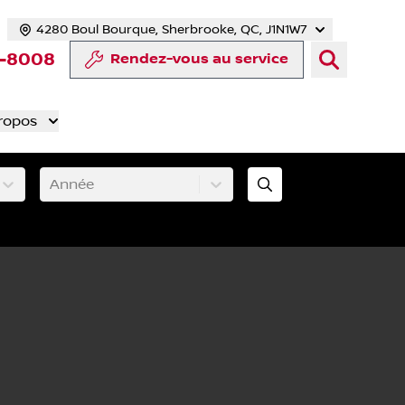
4280 Boul Bourque, Sherbrooke, QC, J1N1W7
cebook
te Twitter
 chaîne YouTube
otre compte Tiktok
rs notre compte LinkedIn
n vers notre compte Instagram
3-8008
Rendez-vous au service
ropos
Année