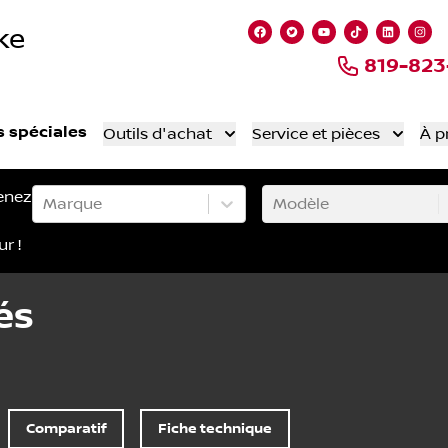
ke
Lien vers notre page fa
Lien vers notre comp
Lien vers notre
Lien vers n
Lien ve
Lie
819-82
s spéciales
Outils d'achat
Service et pièces
À p
enez
Marque
Modèle
ur !
és
Comparatif
Fiche technique