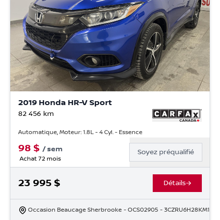
2019 Honda HR-V Sport
82 456
km
Automatique, Moteur: 1.8L - 4 Cyl. - Essence
98
$
/
sem
Soyez préqualifié
Achat 72 mois
23 995
$
Détails
Occasion Beaucage Sherbrooke
- OCS02905
- 3CZRU6H28KM102