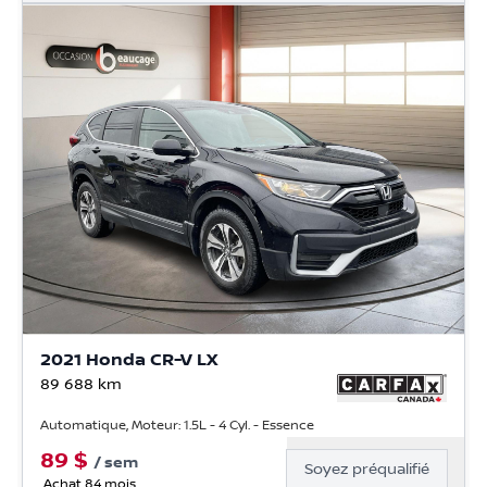
2021 Honda CR-V LX
89 688
km
Automatique, Moteur: 1.5L - 4 Cyl. - Essence
89
$
/
sem
Soyez préqualifié
Achat 84 mois