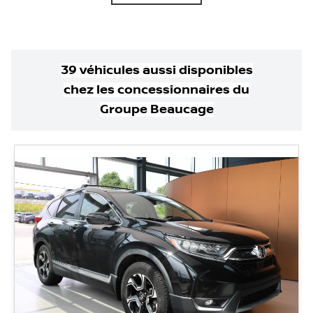
39
véhicule
s
aussi disponible
s
chez les concessionnaires
du
Groupe Beaucage