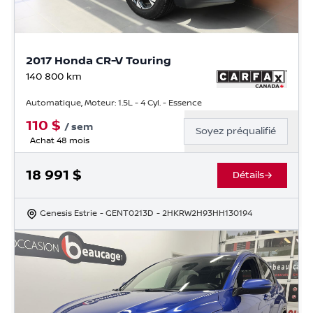
2017 Honda CR-V Touring
140 800
km
Automatique, Moteur: 1.5L - 4 Cyl. - Essence
110
$
/
sem
Soyez préqualifié
Achat 48 mois
18 991
$
Détails
Genesis Estrie
- GENT0213D
- 2HKRW2H93HH130194