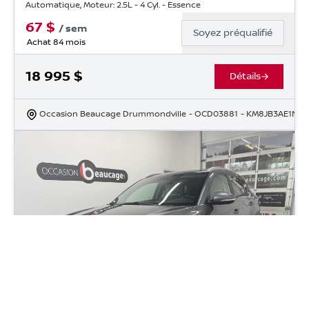
Automatique, Moteur: 2.5L - 4 Cyl. - Essence
67
$
/
sem
Soyez préqualifié
Achat 84 mois
18 995
$
Détails
Occasion Beaucage Drummondville
- OCD03881
- KM8JB3AE1NU