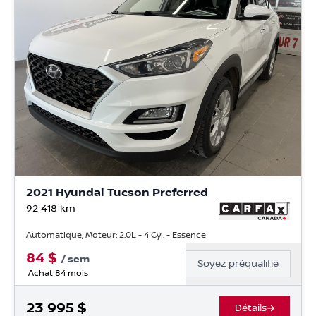
2021 Hyundai Tucson Preferred
92 418
km
Automatique, Moteur: 2.0L - 4 Cyl. - Essence
84
$
/
sem
Soyez préqualifié
Achat 84 mois
23 995
$
Détails