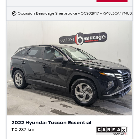
Occasion Beaucage Sherbrooke
- OCS02917
- KM8J3CA47MU3781
2022 Hyundai Tucson Essential
110 287
km