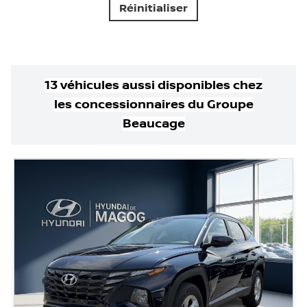
Réinitialiser
13
véhicule
s
aussi disponible
s
chez
les concessionnaires
du Groupe
Beaucage