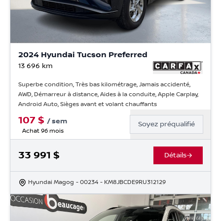
2024 Hyundai Tucson Preferred
13 696
km
Superbe condition, Très bas kilométrage, Jamais accidenté,
AWD, Démarreur à distance, Aides à la conduite, Apple Carplay,
Android Auto, Sièges avant et volant chauffants
107
$
/
sem
Soyez préqualifié
Achat 96 mois
33 991
$
Détails
Hyundai Magog
- 00234
- KM8JBCDE9RU312129