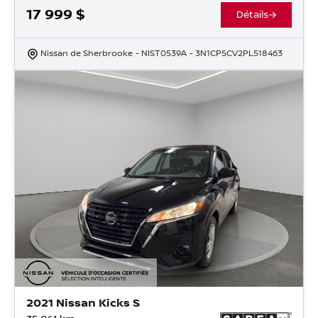
17 999
$
Détails
Nissan de Sherbrooke
- NIST0539A
- 3N1CP5CV2PL518463
2021 Nissan Kicks S