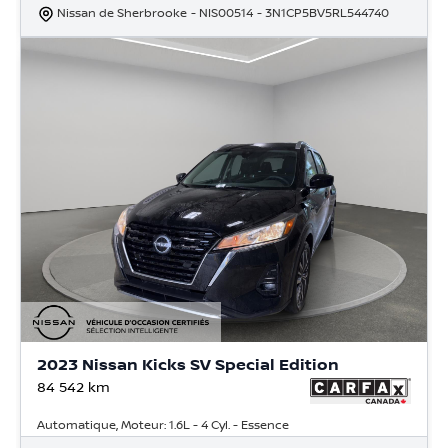
Nissan de Sherbrooke
- NIS00514
- 3N1CP5BV5RL544740
2023 Nissan Kicks SV Special Edition
84 542
km
Automatique, Moteur: 1.6L - 4 Cyl. - Essence