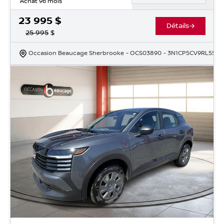
Achat 96 mois
23 995
$
Détails
25 995
$
Occasion Beaucage Sherbrooke
- OCS03890
- 3N1CP5CV9RL5505