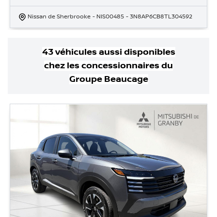
Nissan de Sherbrooke
- NIS00485
- 3N8AP6CB8TL304592
43
véhicule
s
aussi disponible
s
chez les concessionnaires
du
Groupe Beaucage