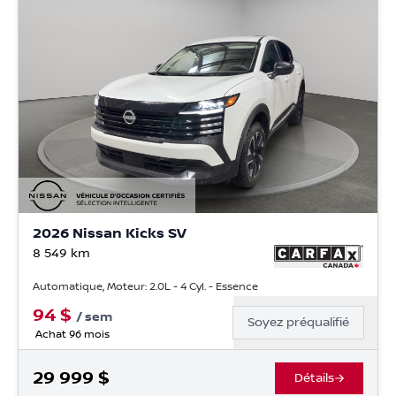
2026 Nissan Kicks SV
8 549
km
Automatique, Moteur: 2.0L - 4 Cyl. - Essence
94
$
/
sem
Soyez préqualifié
Achat 96 mois
29 999
$
Détails