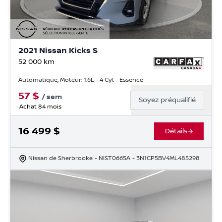
2021 Nissan Kicks S
52 000
km
Automatique, Moteur: 1.6L - 4 Cyl. - Essence
57
$
/
sem
Soyez préqualifié
Achat 84 mois
16 499
$
Détails
Nissan de Sherbrooke
- NIST0665A
- 3N1CP5BV4ML485298