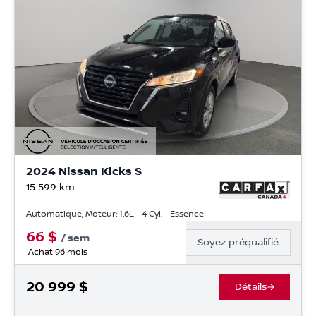
2024 Nissan Kicks S
15 599
km
Automatique, Moteur: 1.6L - 4 Cyl. - Essence
66
$
/
sem
Soyez préqualifié
Achat 96 mois
20 999
$
Détails