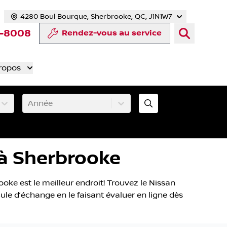
4280 Boul Bourque, Sherbrooke, QC, J1N1W7
cebook
te Twitter
 chaîne YouTube
otre compte Tiktok
rs notre compte LinkedIn
n vers notre compte Instagram
3-8008
Rendez-vous au service
ropos
Année
 à Sherbrooke
ke est le meilleur endroit! Trouvez le Nissan
cule d’échange en le faisant évaluer en ligne dès