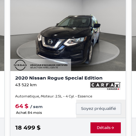
2020 Nissan Rogue Special Edition
43 522
km
Automatique, Moteur: 2.5L - 4 Cyl. - Essence
64
$
/
sem
Soyez préqualifié
Achat 84 mois
18 499
$
Détails