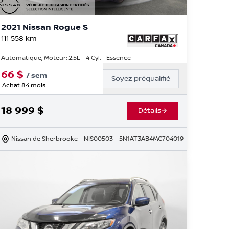
2021 Nissan Rogue S
111 558
km
Automatique, Moteur: 2.5L - 4 Cyl. - Essence
66
$
/
sem
Soyez préqualifié
Achat 84 mois
18 999
$
Détails
Nissan de Sherbrooke
- NIS00503
- 5N1AT3AB4MC704019