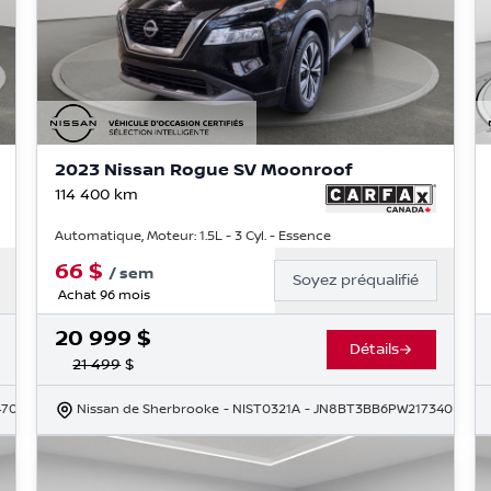
2023 Nissan Rogue SV Moonroof
114 400
km
Automatique, Moteur: 1.5L - 3 Cyl. - Essence
66
$
/
sem
Soyez préqualifié
Achat 96 mois
20 999
$
Détails
21 499
$
470
Nissan de Sherbrooke
- NIST0321A
- JN8BT3BB6PW217340