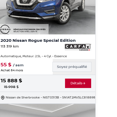
2020 Nissan Rogue Special Edition
113 319
km
Automatique, Moteur: 2.5L - 4 Cyl. - Essence
55
$
/
sem
Soyez préqualifié
Achat 84 mois
15 888
$
Détails
15 998
$
Nissan de Sherbrooke
- NIST0313B
- 5N1AT2MV5LC818898