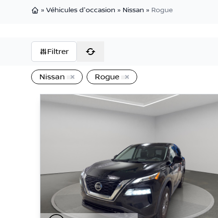
»
Véhicules d'occasion
»
Nissan
»
Rogue
Page d'accueil
Filtrer
Nissan
Rogue