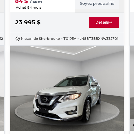
84
$
/
sem
Soyez préqualifié
Achat 84 mois
23 995
$
Détails
52
Nissan de Sherbrooke
- T0195A
- JN8BT3BBXNW332701