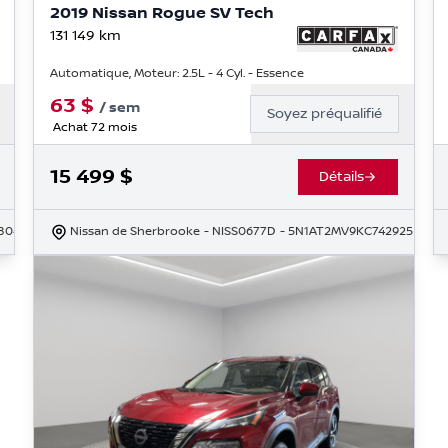
2019 Nissan Rogue SV Tech
131 149
km
Automatique, Moteur: 2.5L - 4 Cyl. - Essence
63
$
/
sem
Soyez préqualifié
Achat 72 mois
15 499
$
Détails
804
Nissan de Sherbrooke
- NISS0677D
- 5N1AT2MV9KC742925