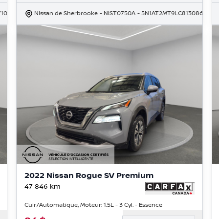
710
Nissan de Sherbrooke
- NIST0750A
- 5N1AT2MT9LC813086
2022 Nissan Rogue SV Premium
47 846
km
Cuir/Automatique, Moteur: 1.5L - 3 Cyl. - Essence