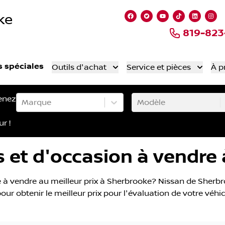
ke
Lien vers notre page fa
Lien vers notre comp
Lien vers notre
Lien vers n
Lien ve
Lie
819-82
s spéciales
Outils d'achat
Service et pièces
À p
enez
Marque
Modèle
ur !
 et d'occasion à vendre
à vendre au meilleur prix à Sherbrooke? Nissan de Sherbroo
ur obtenir le meilleur prix pour l'évaluation de votre véhi