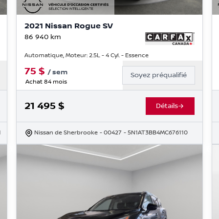
2021 Nissan Rogue SV
86 940
km
Automatique, Moteur: 2.5L - 4 Cyl. - Essence
75
$
/
sem
Soyez préqualifié
Achat 84 mois
21 495
$
Détails
1
Nissan de Sherbrooke
- 00427
- 5N1AT3BB4MC676110