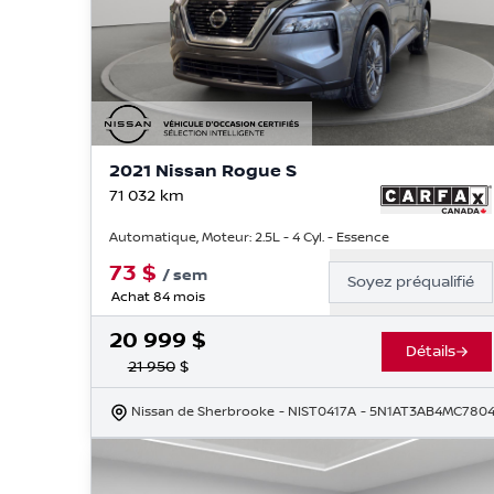
2021 Nissan Rogue S
71 032
km
Automatique, Moteur: 2.5L - 4 Cyl. - Essence
73
$
/
sem
Soyez préqualifié
Achat 84 mois
20 999
$
Détails
21 950
$
Nissan de Sherbrooke
- NIST0417A
- 5N1AT3AB4MC780