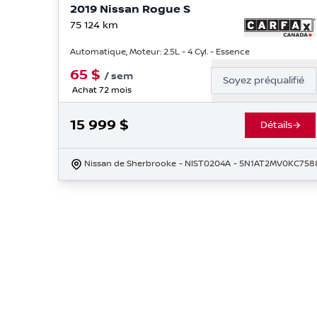
2019 Nissan Rogue S
75 124
km
Automatique, Moteur: 2.5L - 4 Cyl. - Essence
65
$
/
sem
Soyez préqualifié
Achat 72 mois
15 999
$
Détails
Nissan de Sherbrooke
- NIST0204A
- 5N1AT2MV0KC758