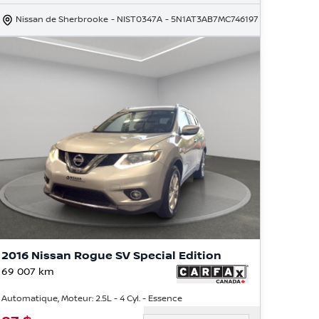
Nissan de Sherbrooke
- NIST0347A
- 5N1AT3AB7MC746197
2016 Nissan Rogue SV Special Edition
69 007
km
Automatique, Moteur: 2.5L - 4 Cyl. - Essence