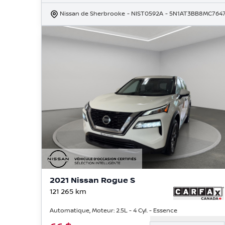
Nissan de Sherbrooke
- NIST0592A
- 5N1AT3BB8MC764
2021 Nissan Rogue S
121 265
km
Automatique, Moteur: 2.5L - 4 Cyl. - Essence