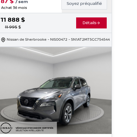
87
$
/
sem
Soyez préqualifié
Achat 36 mois
11 888
$
Détails
11 995
$
Nissan de Sherbrooke
- NIS00472
- 5N1AT2MT5GC754544