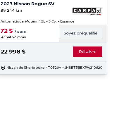
2023 Nissan Rogue SV
89 244
km
Automatique, Moteur: 1.5L - 3 Cyl. - Essence
72
$
/
sem
Soyez préqualifié
Achat 96 mois
22 998
$
Détails
Nissan de Sherbrooke
- T0326A
- JN8BT3BBXPW210620