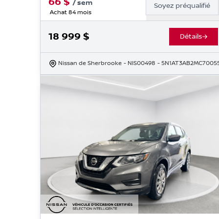
66
$
/
sem
Soyez préqualifié
Achat 84 mois
18 999
$
Détails
Nissan de Sherbrooke
- NIS00498
- 5N1AT3AB2MC7005