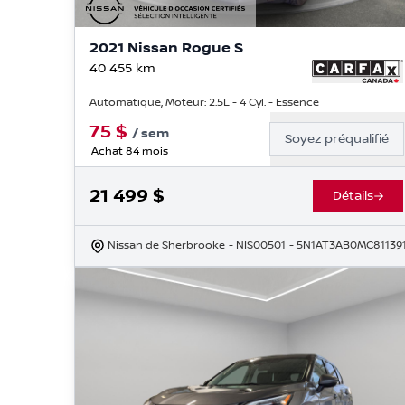
2021 Nissan Rogue S
40 455
km
Automatique, Moteur: 2.5L - 4 Cyl. - Essence
75
$
/
sem
Soyez préqualifié
Achat 84 mois
21 499
$
Détails
Nissan de Sherbrooke
- NIS00501
- 5N1AT3AB0MC81139