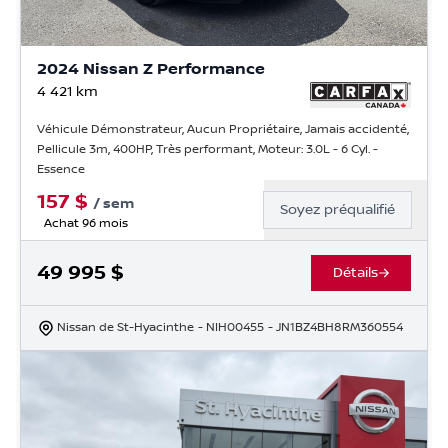
2024 Nissan Z Performance
4 421
km
Véhicule Démonstrateur, Aucun Propriétaire, Jamais accidenté,
Pellicule 3m, 400HP, Très performant, Moteur: 3.0L - 6 Cyl. -
Essence
157
$
/
sem
Soyez préqualifié
Achat 96 mois
49 995
$
Détails
Nissan de St-Hyacinthe
- NIH00455
- JN1BZ4BH8RM360554