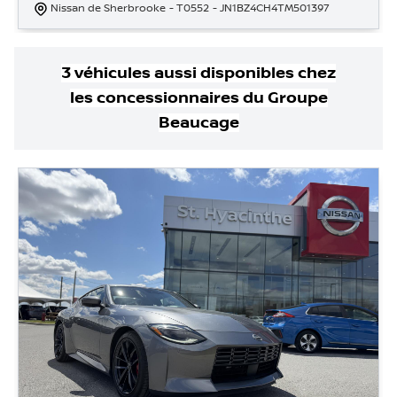
Nissan de Sherbrooke
- T0552
- JN1BZ4CH4TM501397
3
véhicule
s
aussi disponible
s
chez
les concessionnaires
du Groupe
Beaucage