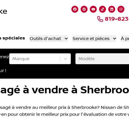
ke
Lien vers notre page fa
Lien vers notre comp
Lien vers notre
Lien vers n
Lien ve
Lie
819-82
s spéciales
Outils d'achat
Service et pièces
À p
enez
Marque
Modèle
ur !
sagé à vendre à Sherbro
sagé à vendre au meilleur prix à Sherbrooke? Nissan de She
en pour obtenir le meilleur prix pour l'évaluation de votre 