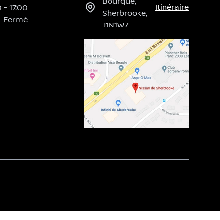
Bourque
,
Itinéraire
0
-
17:00
Sherbrooke
,
Fermé
J1N1W7