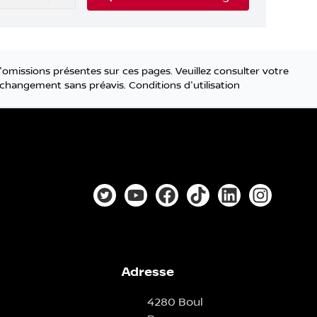
'omissions présentes sur ces pages. Veuillez consulter votre
 à changement sans préavis.
Conditions d'utilisation
Lien vers notre compte Twitter
Lien vers notre chaîne YouTube
Lien vers notre page faceb
Lien vers notre compt
Lien vers notre
Lien vers
Adresse
4280 Boul