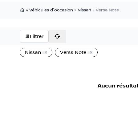
»
Véhicules d'occasion
»
Nissan
»
Versa Note
Page d'accueil
Filtrer
Nissan
Versa Note
Aucun résultat