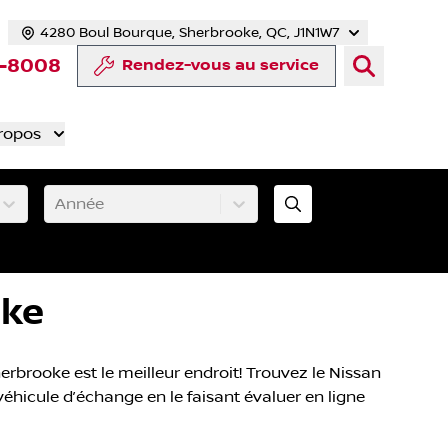
4280 Boul Bourque, Sherbrooke, QC, J1N1W7
cebook
te Twitter
 chaîne YouTube
otre compte Tiktok
rs notre compte LinkedIn
n vers notre compte Instagram
3-8008
Rendez-vous au service
ropos
Année
oke
rbrooke est le meilleur endroit! Trouvez le Nissan
véhicule d’échange en le faisant évaluer en ligne