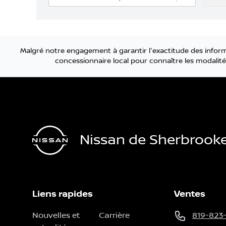
Malgré notre engagement à garantir l'exactitude des informa
concessionnaire local pour connaître les modalités
Nissan de Sherbrook
Liens rapides
Ventes
Nouvelles et
Carrière
819-823