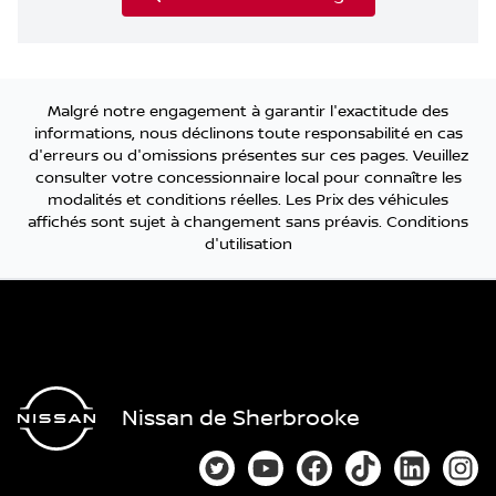
Malgré notre engagement à garantir l'exactitude des
informations, nous déclinons toute responsabilité en cas
d'erreurs ou d'omissions présentes sur ces pages. Veuillez
consulter votre concessionnaire local pour connaître les
modalités et conditions réelles. Les Prix des véhicules
affichés sont sujet à changement sans préavis.
Conditions
d'utilisation
Nissan de Sherbrooke
Lien vers notre compte Twitter
Lien vers notre chaîne You
Lien vers notre page
Lien vers notre
Lien vers
Lien