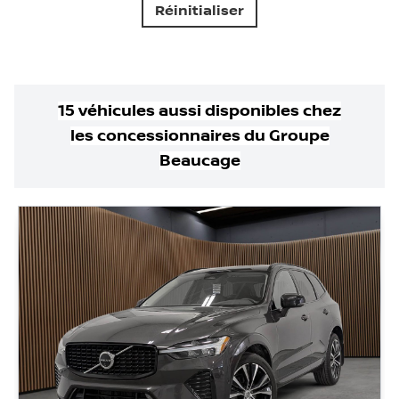
Réinitialiser
15
véhicule
s
aussi disponible
s
chez
les concessionnaires
du Groupe
Beaucage