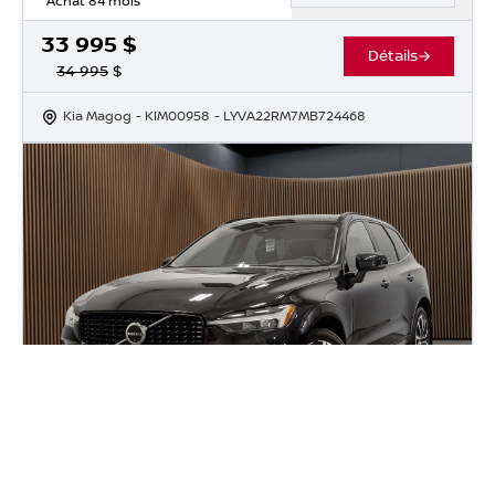
Achat 84 mois
33 995
$
Détails
34 995
$
Kia Magog
- KIM00958
- LYVA22RM7MB724468