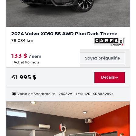
2024 Volvo XC60 B5 AWD Plus Dark Theme
78 034
km
133
$
/
sem
Soyez préqualifié
Achat 96 mois
41 995
$
Détails
Volvo de Sherbrooke
- 26082A
- LYVL12RLXRB882894