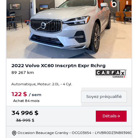
2022 Volvo XC60 Inscrptn Expr Rchrg
89 267
km
Automatique, Moteur: 2.0L - 4 Cyl.
122
$
/
sem
Soyez préqualifié
Achat 84 mois
34 996
$
Détails
36 995
$
Occasion Beaucage Granby
- OCG03654
- LYVBR0DZ3NB939600