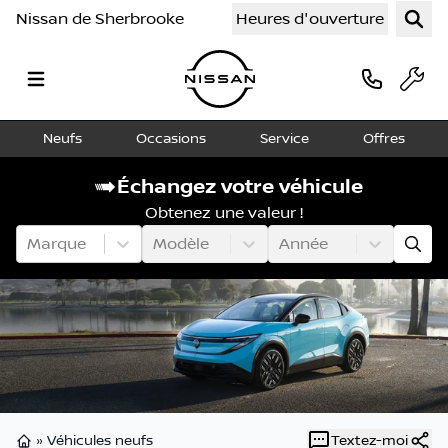
Nissan de Sherbrooke
Heures d'ouverture
Neufs
Occasions
Service
Offres
Échangez votre véhicule
Obtenez une valeur !
Marque
Modèle
Année
»
Véhicules neufs
Textez-moi