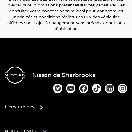
d'erreurs ou d'omissions présentes sur ces pages. Veuillez
consulter votre concessionnaire local pour connaître les
modalités et conditions réelles. Les Prix des véhicules
affichés sont sujet à changement sans préavis.
Conditions
d'utilisation
Nissan de Sherbrooke
Lien vers notre compte Twitter
Lien vers notre chaîne You
Lien vers notre page
Lien vers notre
Lien vers
Lien
Liens rapides
NOUS JOINDRE