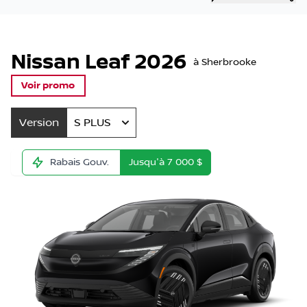
Page d'accueil
Nissan Leaf 2026
à Sherbrooke
Voir promo
Version
S PLUS
Rabais Gouv.
Jusqu'à
7 000
$