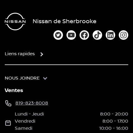
Nissan de Sherbrooke
Lien vers notre compte Twitter
Lien vers notre chaîne You
Lien vers notre page
Lien vers notre
Lien vers
Lien
Liens rapides
NOUS JOINDRE
Ventes
819-823-8008
Lundi
-
Jeudi
8:00
-
20:00
Vendredi
8:00
-
17:00
Samedi
10:00
-
16:00