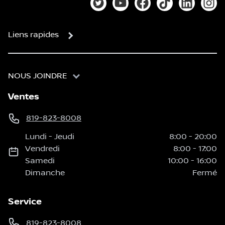
Lien vers notre compte Twitter
Lien vers notre chaîne You
Lien vers notre page
Lien vers notre
Lien vers
Lien
Liens rapides
NOUS JOINDRE
Ventes
819-823-8008
Lundi
-
Jeudi
8:00
-
20:00
Vendredi
8:00
-
17:00
Samedi
10:00
-
16:00
Dimanche
Fermé
Service
819-823-8008