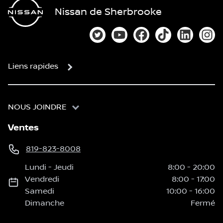
Nissan de Sherbrooke
Lien vers notre compte Twitter
Lien vers notre chaîne You
Lien vers notre page
Lien vers notre
Lien vers
Lien
Liens rapides
NOUS JOINDRE
Ventes
819-823-8008
Lundi
-
Jeudi
8:00
-
20:00
Vendredi
8:00
-
17:00
Samedi
10:00
-
16:00
Dimanche
Fermé